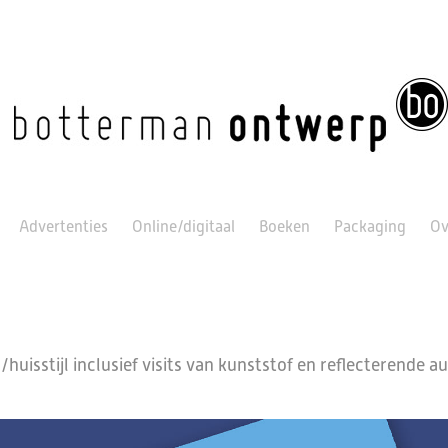
Advertenties
Online/digitaal
Boeken
Packaging
Ov
huisstijl inclusief visits van kunststof en reflecterende a