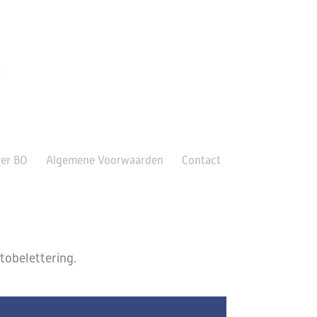
er BO
Algemene Voorwaarden
Contact
utobelettering.