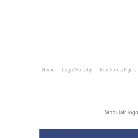
Home
Logo/Huisstijl
Brochures/Flyers
Modulair logo/