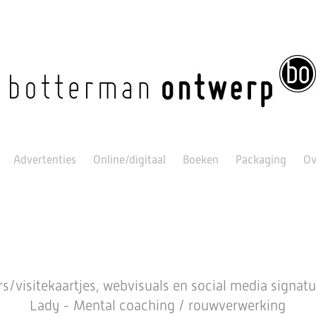
Advertenties
Online/digitaal
Boeken
Packaging
Ov
/visitekaartjes, webvisuals en social media signatu
Lady - Mental coaching / rouwverwerking